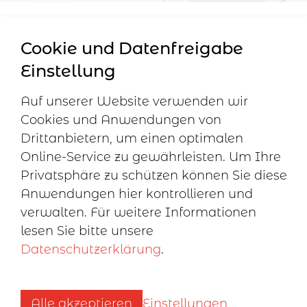
Cookie und Datenfreigabe
Berner Verband
Häufige
Impressum
Einstellung
Fragen
Disclaimer
Familienbegleitung
Für Eltern
Datenschutz
c/o
Auf unserer Website verwenden wir
Cookie
Familienbegleitung
Einstellungen
Cookies und Anwendungen von
Scheurer
created
Drittanbietern, um einen optimalen
Papiermühlestrasse
by
Online-Service zu gewährleisten. Um Ihre
83
Internetgaleri
Privatsphäre zu schützen können Sie diese
3014 Bern
AG
Anwendungen hier kontrollieren und
verwalten.
Für weitere Informationen
info
bevf.ch
lesen Sie bitte unsere
Infotelefon +41 33
Datenschutzerklärung
.
222 25 35
Alle akzeptieren
Einstellungen