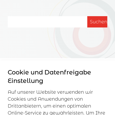
Cookie und Datenfreigabe
Berner Verband
Häufige
Impressum
Einstellung
Fragen
Disclaimer
Familienbegleitung
Für Eltern
Datenschutz
c/o
Auf unserer Website verwenden wir
Cookie
Familienbegleitung
Cookies und Anwendungen von
Einstellungen
Scheurer
Drittanbietern, um einen optimalen
created
Papiermühlestrasse
Online-Service zu gewährleisten. Um Ihre
by